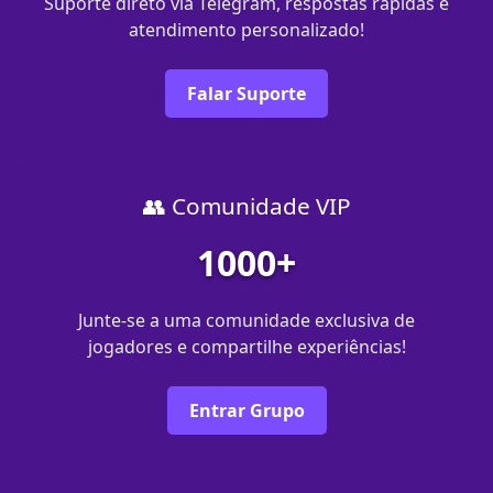
Suporte direto via Telegram, respostas rápidas e
atendimento personalizado!
Falar Suporte
👥 Comunidade VIP
1000+
Junte-se a uma comunidade exclusiva de
jogadores e compartilhe experiências!
Entrar Grupo