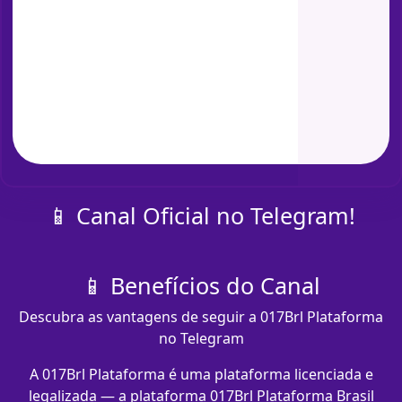
📱 Canal Oficial no Telegram!
📱 Benefícios do Canal
Descubra as vantagens de seguir a 017Brl Plataforma
no Telegram
A 017Brl Plataforma é uma plataforma licenciada e
legalizada — a plataforma 017Brl Plataforma Brasil