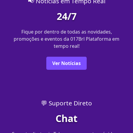
📢 Notícias em Tempo Real
24/7
Fique por dentro de todas as novidades,
promoções e eventos da 017Brl Plataforma em
tempo real!
Ver Notícias
💬 Suporte Direto
Chat