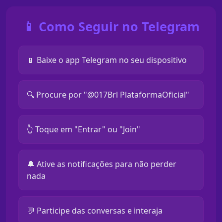
📱 Como Seguir no Telegram
📱 Baixe o app Telegram no seu dispositivo
🔍 Procure por "@017Brl PlataformaOficial"
👆 Toque em "Entrar" ou "Join"
🔔 Ative as notificações para não perder
nada
💬 Participe das conversas e interaja