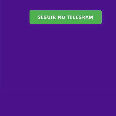
SEGUIR NO TELEGRAM