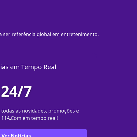
a ser referência global em entretenimento.
cias em Tempo Real
24/7
e todas as novidades, promoções e
 11A.Com em tempo real!
Ver Notícias