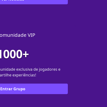
Comunidade VIP
1000+
unidade exclusiva de jogadores e
rtilhe experiências!
Entrar Grupo