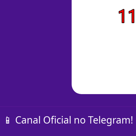
📱 Canal Oficial no Telegram!