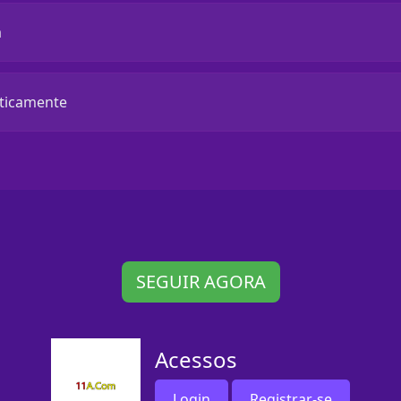
a
aticamente
SEGUIR AGORA
Acessos
Login
Registrar-se