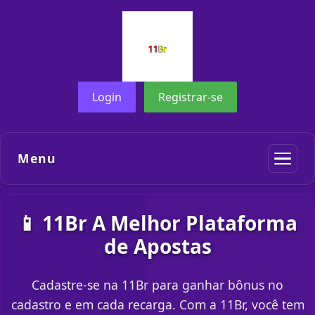
Login
Registrar-se
Menu
📱 11Br A Melhor Plataforma
de Apostas
Cadastre-se na 11Br para ganhar bônus no
cadastro e em cada recarga. Com a 11Br, você tem