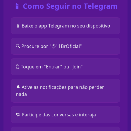
📱 Como Seguir no Telegram
📱 Baixe o app Telegram no seu dispositivo
🔍 Procure por "@11BrOficial"
👆 Toque em "Entrar" ou "Join"
🔔 Ative as notificações para não perder
nada
💬 Participe das conversas e interaja