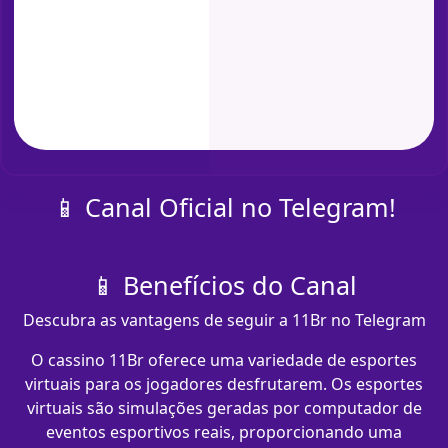
📱 Canal Oficial no Telegram!
📱 Benefícios do Canal
Descubra as vantagens de seguir a 11Br no Telegram
O cassino 11Br oferece uma variedade de esportes
virtuais para os jogadores desfrutarem. Os esportes
virtuais são simulações geradas por computador de
eventos esportivos reais, proporcionando uma