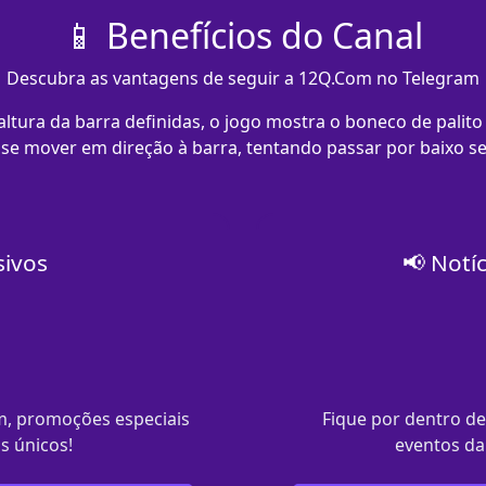
📱 Benefícios do Canal
Descubra as vantagens de seguir a 12Q.Com no Telegram
altura da barra definidas, o jogo mostra o boneco de palito
se mover em direção à barra, tentando passar por baixo se
sivos
📢 Notí
m, promoções especiais
Fique por dentro d
s únicos!
eventos da