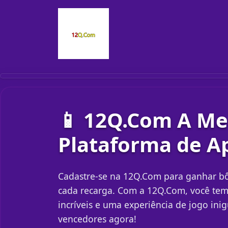
📱 12Q.Com A Me
Plataforma de A
Cadastre-se na 12Q.Com para ganhar b
cada recarga. Com a 12Q.Com, você te
incríveis e uma experiência de jogo inig
vencedores agora!