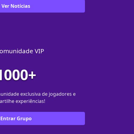
Ver Notícias
Comunidade VIP
1000+
unidade exclusiva de jogadores e
rtilhe experiências!
Entrar Grupo