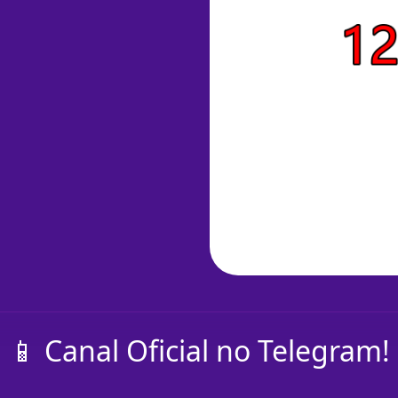
📱 Canal Oficial no Telegram!