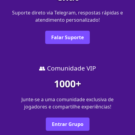
Suporte direto via Telegram, respostas rápidas e
atendimento personalizado!
Falar Suporte
👥 Comunidade VIP
1000+
Junte-se a uma comunidade exclusiva de
jogadores e compartilhe experiências!
Entrar Grupo