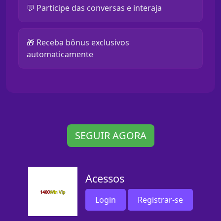
💬 Participe das conversas e interaja
🎁 Receba bônus exclusivos
automaticamente
SEGUIR AGORA
Acessos
Login
Registrar-se