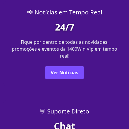
📢 Notícias em Tempo Real
24/7
Fique por dentro de todas as novidades,
promoções e eventos da 1400Win Vip em tempo
real!
Ver Notícias
💬 Suporte Direto
Chat