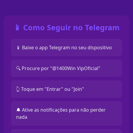
📱 Como Seguir no Telegram
📱 Baixe o app Telegram no seu dispositivo
🔍 Procure por "@1400Win VipOficial"
👆 Toque em "Entrar" ou "Join"
🔔 Ative as notificações para não perder
nada