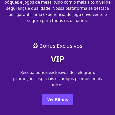
pôquer, e jogos de mesa, tudo com o mais alto nível de
segurança e qualidade. Nossa plataforma se destaca
por garantir uma experiência de jogo envolvente e
segura para todos os usuários.
🎁 Bônus Exclusivos
VIP
Receba bônus exclusivos do Telegram,
promoções especiais e códigos promocionais
únicos!
Ver Bônus