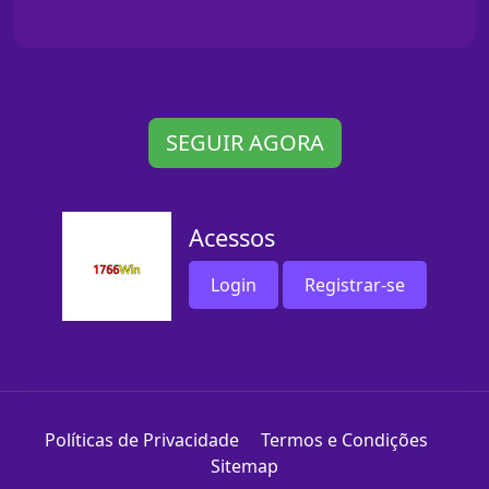
SEGUIR AGORA
Acessos
Login
Registrar-se
Políticas de Privacidade
Termos e Condições
Sitemap