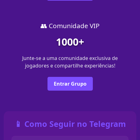
👥 Comunidade VIP
1000+
Junte-se a uma comunidade exclusiva de
jogadores e compartilhe experiências!
Entrar Grupo
📱 Como Seguir no Telegram