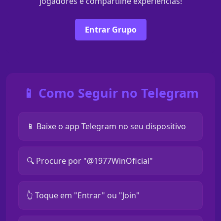
jogadores e compartilhe experiências!
Entrar Grupo
📱 Como Seguir no Telegram
📱 Baixe o app Telegram no seu dispositivo
🔍 Procure por "@1977WinOficial"
👆 Toque em "Entrar" ou "Join"