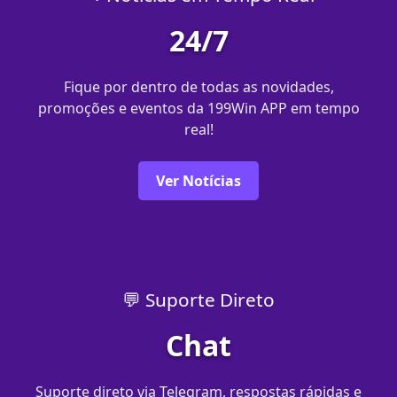
24/7
Fique por dentro de todas as novidades,
promoções e eventos da 199Win APP em tempo
real!
Ver Notícias
💬 Suporte Direto
Chat
Suporte direto via Telegram, respostas rápidas e