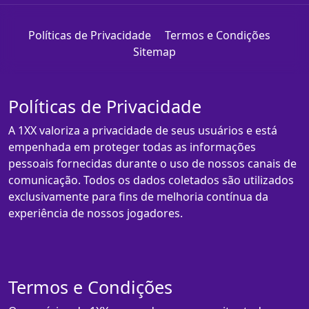
Políticas de Privacidade
Termos e Condições
Sitemap
Políticas de Privacidade
A 1XX valoriza a privacidade de seus usuários e está
empenhada em proteger todas as informações
pessoais fornecidas durante o uso de nossos canais de
comunicação. Todos os dados coletados são utilizados
exclusivamente para fins de melhoria contínua da
experiência de nossos jogadores.
Termos e Condições