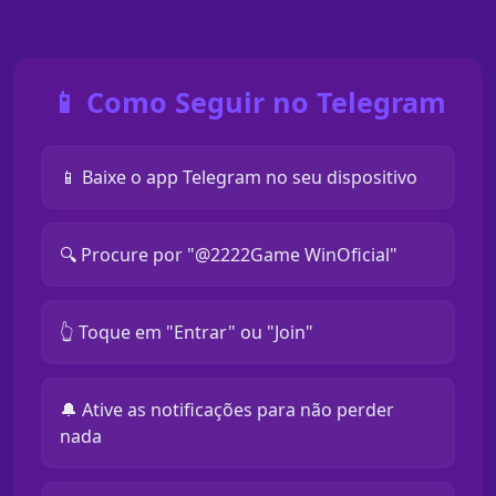
📱 Como Seguir no Telegram
📱 Baixe o app Telegram no seu dispositivo
🔍 Procure por "@2222Game WinOficial"
👆 Toque em "Entrar" ou "Join"
🔔 Ative as notificações para não perder
nada