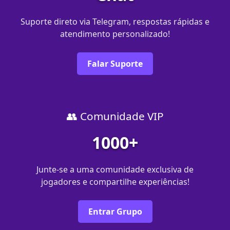
Suporte direto via Telegram, respostas rápidas e
atendimento personalizado!
Falar Suporte
👥 Comunidade VIP
1000+
Junte-se a uma comunidade exclusiva de
jogadores e compartilhe experiências!
Entrar Grupo