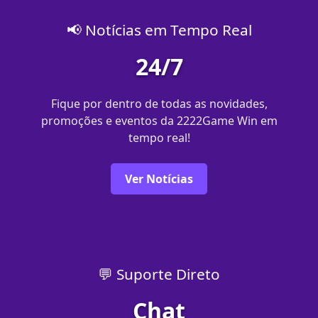
📢 Notícias em Tempo Real
24/7
Fique por dentro de todas as novidades,
promoções e eventos da 2222Game Win em
tempo real!
Ver Notícias
💬 Suporte Direto
Chat