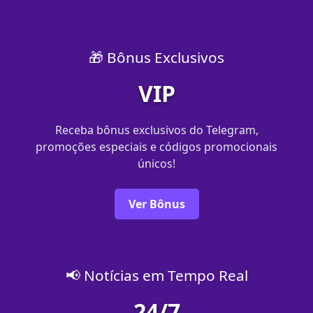
🎁 Bônus Exclusivos
VIP
Receba bônus exclusivos do Telegram,
promoções especiais e códigos promocionais
únicos!
Ver Bônus
📢 Notícias em Tempo Real
24/7