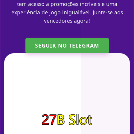
tem acesso a promoções incríveis e uma
experiência de jogo inigualável. Junte-se aos
vencedores agora!
SEGUIR NO TELEGRAM