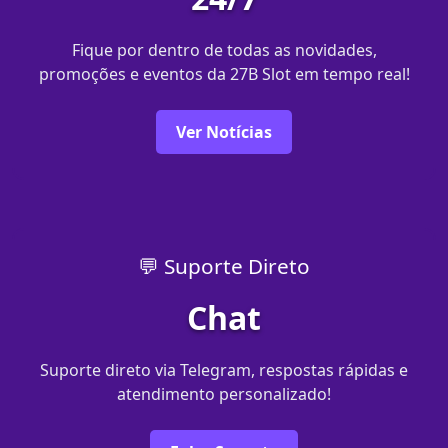
Fique por dentro de todas as novidades,
promoções e eventos da 27B Slot em tempo real!
Ver Notícias
💬 Suporte Direto
Chat
Suporte direto via Telegram, respostas rápidas e
atendimento personalizado!