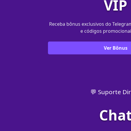
VIP
Receba bônus exclusivos do Telegra
e códigos promocionai
Ver Bônus
💬 Suporte Di
Cha