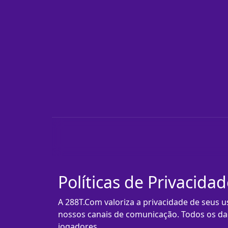
Políticas de Privacida
A 288T.Com valoriza a privacidade de seus 
nossos canais de comunicação. Todos os dad
jogadores.