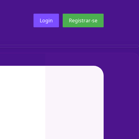
Login
Registrar-se