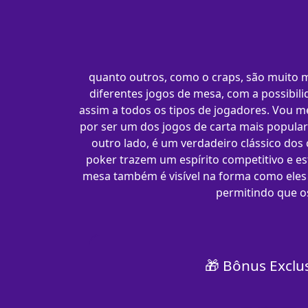
quanto outros, como o craps, são muito 
diferentes jogos de mesa, com a possibil
assim a todos os tipos de jogadores. Vou 
por ser um dos jogos de carta mais popular
outro lado, é um verdadeiro clássico dos
poker trazem um espírito competitivo e es
mesa também é visível na forma como eles
permitindo que o
🎁 Bônus Exclu