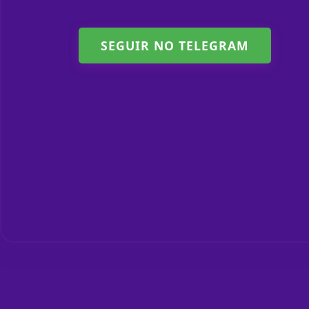
SEGUIR NO TELEGRAM