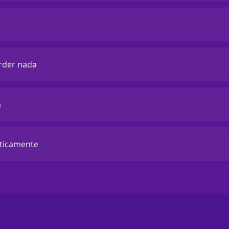
erder nada
a
aticamente