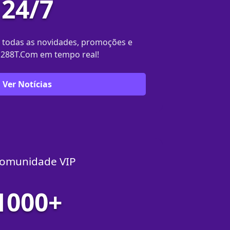
24/7
e todas as novidades, promoções e
 288T.Com em tempo real!
Ver Notícias
Comunidade VIP
1000+