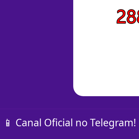
📱 Canal Oficial no Telegram!