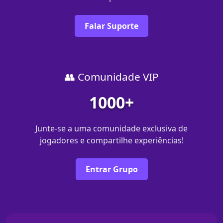
Falar Suporte
👥 Comunidade VIP
1000+
Junte-se a uma comunidade exclusiva de
jogadores e compartilhe experiências!
Entrar Grupo