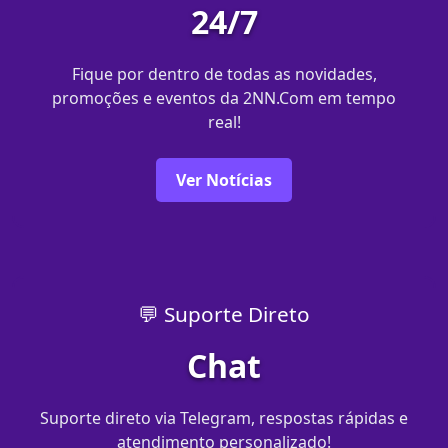
24/7
Fique por dentro de todas as novidades,
promoções e eventos da 2NN.Com em tempo
real!
Ver Notícias
💬 Suporte Direto
Chat
Suporte direto via Telegram, respostas rápidas e
atendimento personalizado!