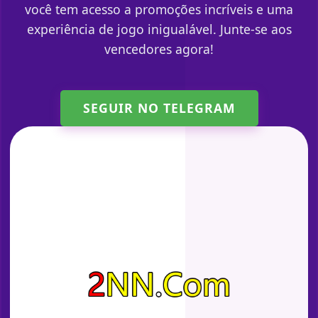
você tem acesso a promoções incríveis e uma
experiência de jogo inigualável. Junte-se aos
vencedores agora!
SEGUIR NO TELEGRAM