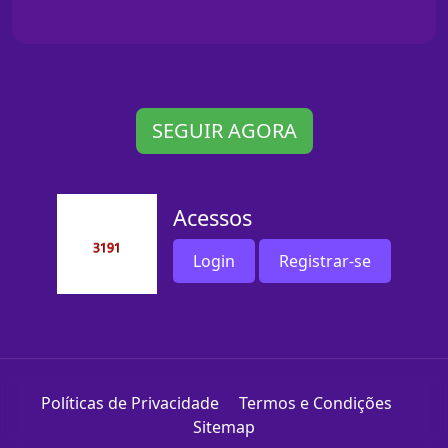
SEGUIR AGORA
Acessos
Login
Registrar-se
Políticas de Privacidade
Termos e Condições
Sitemap