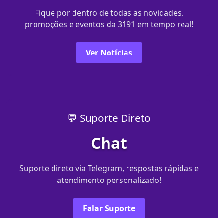
Fique por dentro de todas as novidades,
promoções e eventos da 3191 em tempo real!
Ver Notícias
💬 Suporte Direto
Chat
Suporte direto via Telegram, respostas rápidas e
atendimento personalizado!
Falar Suporte