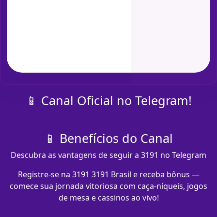
📱 Canal Oficial no Telegram!
📱 Benefícios do Canal
Descubra as vantagens de seguir a 3191 no Telegram
Registre-se na 3191 3191 Brasil e receba bônus —
comece sua jornada vitoriosa com caça-níqueis, jogos
de mesa e cassinos ao vivo!