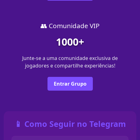
👥 Comunidade VIP
1000+
Junte-se a uma comunidade exclusiva de
jogadores e compartilhe experiências!
Entrar Grupo
📱 Como Seguir no Telegram