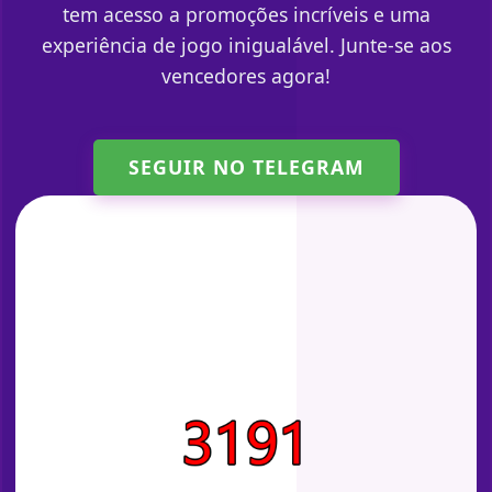
tem acesso a promoções incríveis e uma
experiência de jogo inigualável. Junte-se aos
vencedores agora!
SEGUIR NO TELEGRAM