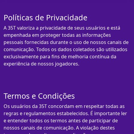
Políticas de Privacidade
A 35T valoriza a privacidade de seus usuários e está
empenhada em proteger todas as informações
pessoais fornecidas durante o uso de nossos canais de
comunicação. Todos os dados coletados são utilizados
exclusivamente para fins de melhoria contínua da
experiência de nossos jogadores.
Termos e Condições
Os usuários da 35T concordam em respeitar todas as
regras e regulamentos estabelecidos. É importante ler
e entender todos os termos antes de participar de
nossos canais de comunicação. A violação destes