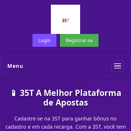
Login
Registrar-se
Menu
📱 35T A Melhor Plataforma
de Apostas
Cadastre-se na 35T para ganhar bônus no
cadastro e em cada recarga. Com a 35T, você tem