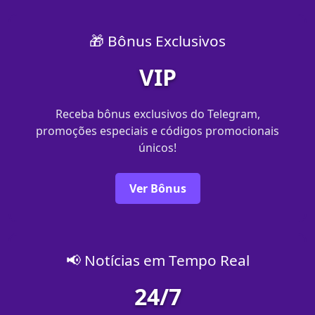
🎁 Bônus Exclusivos
VIP
Receba bônus exclusivos do Telegram,
promoções especiais e códigos promocionais
únicos!
Ver Bônus
📢 Notícias em Tempo Real
24/7