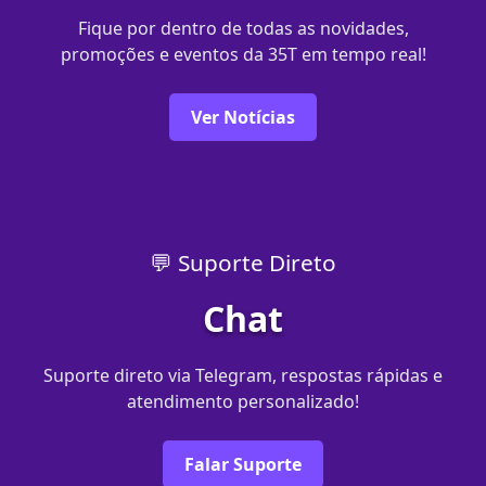
Fique por dentro de todas as novidades,
promoções e eventos da 35T em tempo real!
Ver Notícias
💬 Suporte Direto
Chat
Suporte direto via Telegram, respostas rápidas e
atendimento personalizado!
Falar Suporte