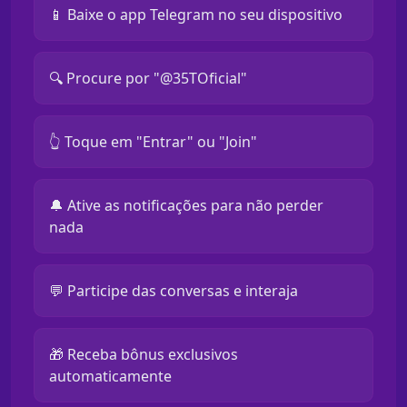
📱 Baixe o app Telegram no seu dispositivo
🔍 Procure por "@35TOficial"
👆 Toque em "Entrar" ou "Join"
🔔 Ative as notificações para não perder
nada
💬 Participe das conversas e interaja
🎁 Receba bônus exclusivos
automaticamente