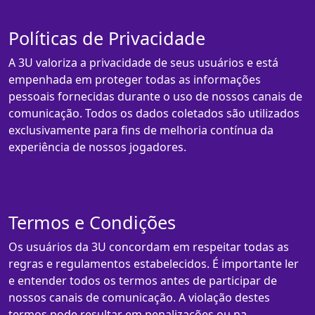
Políticas de Privacidade
A 3U valoriza a privacidade de seus usuários e está
empenhada em proteger todas as informações
pessoais fornecidas durante o uso de nossos canais de
comunicação. Todos os dados coletados são utilizados
exclusivamente para fins de melhoria contínua da
experiência de nossos jogadores.
Termos e Condições
Os usuários da 3U concordam em respeitar todas as
regras e regulamentos estabelecidos. É importante ler
e entender todos os termos antes de participar de
nossos canais de comunicação. A violação destes
termos pode resultar em penalizações ou na