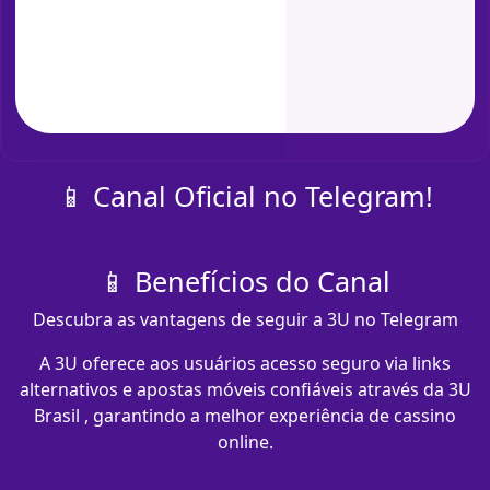
📱 Canal Oficial no Telegram!
📱 Benefícios do Canal
Descubra as vantagens de seguir a 3U no Telegram
A 3U oferece aos usuários acesso seguro via links
alternativos e apostas móveis confiáveis através da 3U
Brasil , garantindo a melhor experiência de cassino
online.