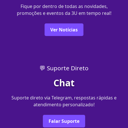
Fique por dentro de todas as novidades,
promoções e eventos da 3U em tempo real!
Ver Notícias
💬 Suporte Direto
Chat
Suporte direto via Telegram, respostas rápidas e
atendimento personalizado!
Falar Suporte