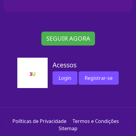
SEGUIR AGORA
Acessos
Login
Registrar-se
Políticas de Privacidade
Termos e Condições
Sitemap