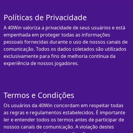
Políticas de Privacidade
A 40Win valoriza a privacidade de seus usuários e está
empenhada em proteger todas as informações
pessoais fornecidas durante o uso de nossos canais de
comunicação. Todos os dados coletados são utilizados
exclusivamente para fins de melhoria contínua da
experiência de nossos jogadores.
Termos e Condições
Os usuários da 40Win concordam em respeitar todas
as regras e regulamentos estabelecidos. É importante
ler e entender todos os termos antes de participar de
nossos canais de comunicação. A violação destes