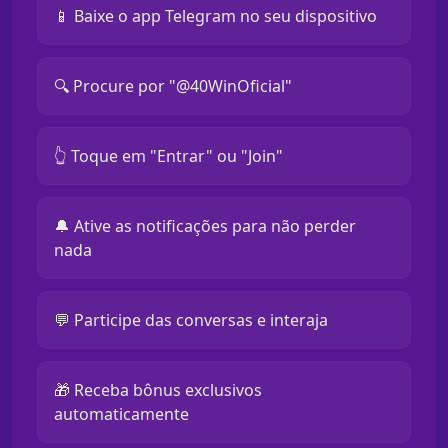
📱 Baixe o app Telegram no seu dispositivo
🔍 Procure por "@40WinOficial"
👆 Toque em "Entrar" ou "Join"
🔔 Ative as notificações para não perder
nada
💬 Participe das conversas e interaja
🎁 Receba bônus exclusivos
automaticamente