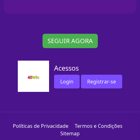
SEGUIR AGORA
Acessos
Login
Registrar-se
Políticas de Privacidade
Termos e Condições
Sitemap