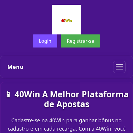
Login
Registrar-se
Menu
📱 40Win A Melhor Plataforma
de Apostas
Cadastre-se na 40Win para ganhar bônus no
cadastro e em cada recarga. Com a 40Win, você