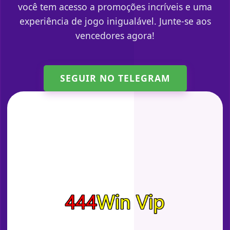
você tem acesso a promoções incríveis e uma
experiência de jogo inigualável. Junte-se aos
vencedores agora!
SEGUIR NO TELEGRAM