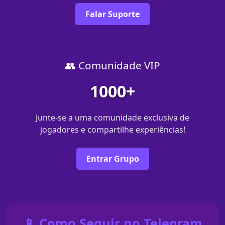
Falar Suporte
👥 Comunidade VIP
1000+
Junte-se a uma comunidade exclusiva de
jogadores e compartilhe experiências!
Entrar Grupo
📱 Como Seguir no Telegram