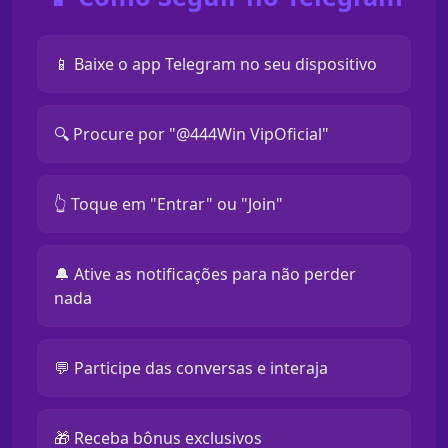
📱 Baixe o app Telegram no seu dispositivo
🔍 Procure por "@444Win VipOficial"
👆 Toque em "Entrar" ou "Join"
🔔 Ative as notificações para não perder
nada
💬 Participe das conversas e interaja
🎁 Receba bônus exclusivos