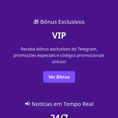
🎁 Bônus Exclusivos
VIP
Receba bônus exclusivos do Telegram,
promoções especiais e códigos promocionais
únicos!
Ver Bônus
📢 Notícias em Tempo Real
24/7