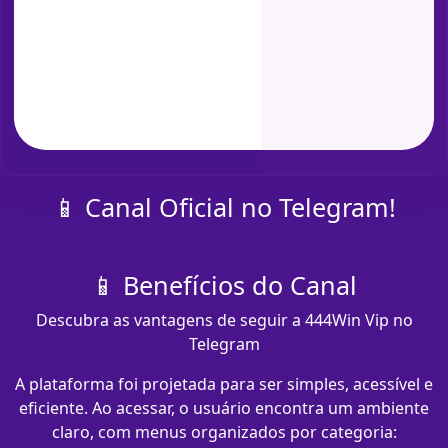
📱 Canal Oficial no Telegram!
📱 Benefícios do Canal
Descubra as vantagens de seguir a 444Win Vip no
Telegram
A plataforma foi projetada para ser simples, acessível e
eficiente. Ao acessar, o usuário encontra um ambiente
claro, com menus organizados por categoria: