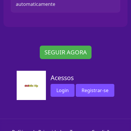
automaticamente
SEGUIR AGORA
Acessos
Login
Registrar-se