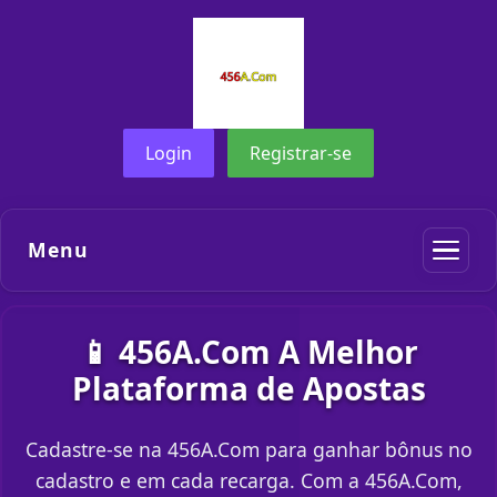
Login
Registrar-se
Menu
📱 456A.Com A Melhor
Plataforma de Apostas
Cadastre-se na 456A.Com para ganhar bônus no
cadastro e em cada recarga. Com a 456A.Com,