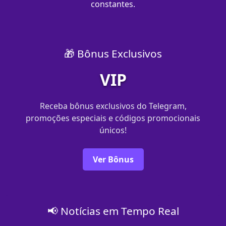
constantes.
🎁 Bônus Exclusivos
VIP
Receba bônus exclusivos do Telegram,
promoções especiais e códigos promocionais
únicos!
Ver Bônus
📢 Notícias em Tempo Real