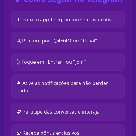
📱 Baixe o app Telegram no seu dispositivo
🔍 Procure por "@456R.ComOficial"
👆 Toque em "Entrar" ou "Join"
🔔 Ative as notificações para não perder
nada
💬 Participe das conversas e interaja
🎁 Receba bônus exclusivos