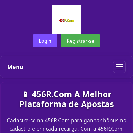
Login
Registrar-se
Menu
📱 456R.Com A Melhor
Plataforma de Apostas
Cadastre-se na 456R.Com para ganhar bônus no
cadastro e em cada recarga. Com a 456R.Com,