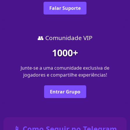
Falar Suporte
👥 Comunidade VIP
1000+
Junte-se a uma comunidade exclusiva de
jogadores e compartilhe experiências!
Entrar Grupo
📱 Como Seguir no Telegram