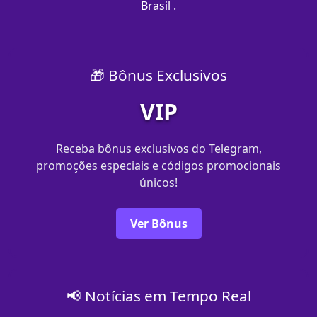
Brasil .
🎁 Bônus Exclusivos
VIP
Receba bônus exclusivos do Telegram,
promoções especiais e códigos promocionais
únicos!
Ver Bônus
📢 Notícias em Tempo Real