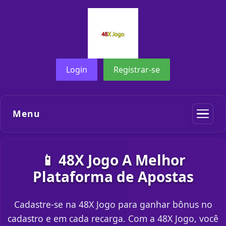
Login
Registrar-se
Menu
📱 48X Jogo A Melhor
Plataforma de Apostas
Cadastre-se na 48X Jogo para ganhar bônus no
cadastro e em cada recarga. Com a 48X Jogo, você