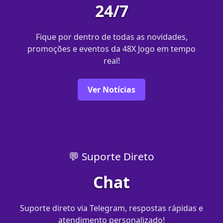
24/7
Fique por dentro de todas as novidades,
promoções e eventos da 48X Jogo em tempo
real!
Ver Notícias
💬 Suporte Direto
Chat
Suporte direto via Telegram, respostas rápidas e
atendimento personalizado!