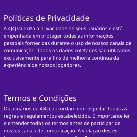
Políticas de Privacidade
A 4J4J valoriza a privacidade de seus usuários e está
empenhada em proteger todas as informações
pessoais fornecidas durante o uso de nossos canais de
comunicação. Todos os dados coletados são utilizados
exclusivamente para fins de melhoria contínua da
experiência de nossos jogadores.
Termos e Condições
Os usuários da 4J4J concordam em respeitar todas as
regras e regulamentos estabelecidos. É importante ler
e entender todos os termos antes de participar de
nossos canais de comunicação. A violação destes