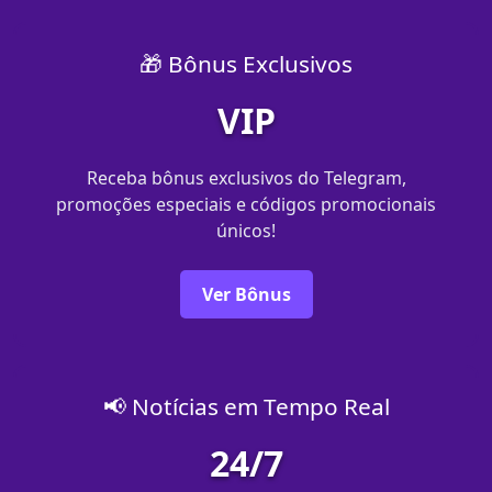
🎁 Bônus Exclusivos
VIP
Receba bônus exclusivos do Telegram,
promoções especiais e códigos promocionais
únicos!
Ver Bônus
📢 Notícias em Tempo Real
24/7