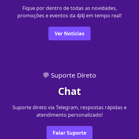
Fique por dentro de todas as novidades,
promoções e eventos da 4J4J em tempo real!
Ver Notícias
💬 Suporte Direto
Chat
Suporte direto via Telegram, respostas rápidas e
atendimento personalizado!
Falar Suporte