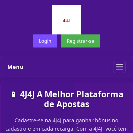
Login
Registrar-se
Menu
📱 4J4J A Melhor Plataforma
de Apostas
Cadastre-se na 4J4J para ganhar bônus no
cadastro e em cada recarga. Com a 4J4J, você tem