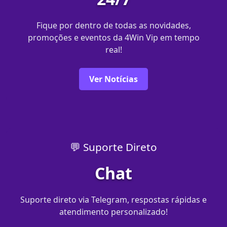
Fique por dentro de todas as novidades,
promoções e eventos da 4Win Vip em tempo
real!
Ver Notícias
💬 Suporte Direto
Chat
Suporte direto via Telegram, respostas rápidas e
atendimento personalizado!