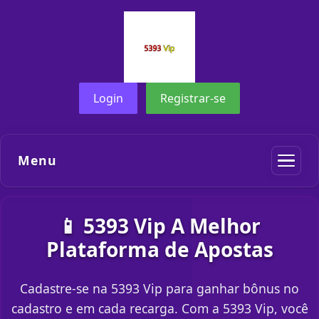
Login
Registrar-se
Menu
📱 5393 Vip A Melhor
Plataforma de Apostas
Cadastre-se na 5393 Vip para ganhar bônus no
cadastro e em cada recarga. Com a 5393 Vip, você