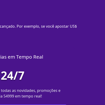
alcançado. Por exemplo, se você apostar US$
cias em Tempo Real
24/7
e todas as novidades, promoções e
da 54999 em tempo real!