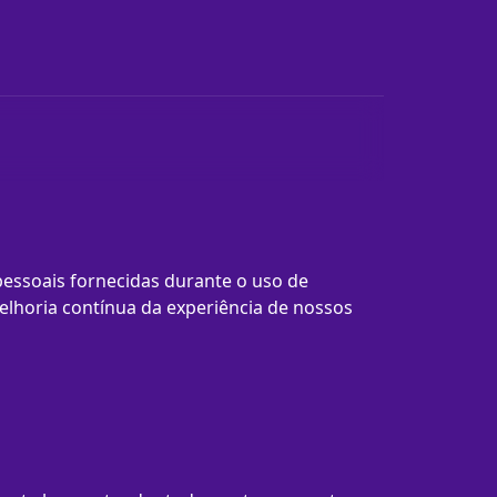
pessoais fornecidas durante o uso de
elhoria contínua da experiência de nossos