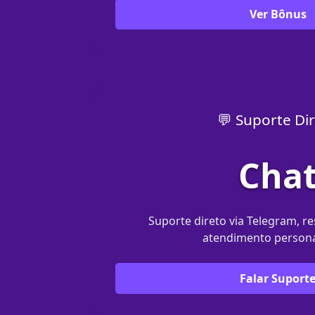
Ver Bônus
💬 Suporte Di
Cha
Suporte direto via Telegram, r
atendimento persona
Falar Suport