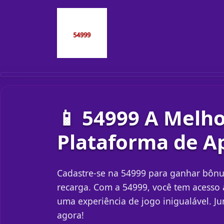
📱 54999 A Melh
Plataforma de A
Cadastre-se na 54999 para ganhar bônu
recarga. Com a 54999, você tem acesso 
uma experiência de jogo inigualável. J
agora!