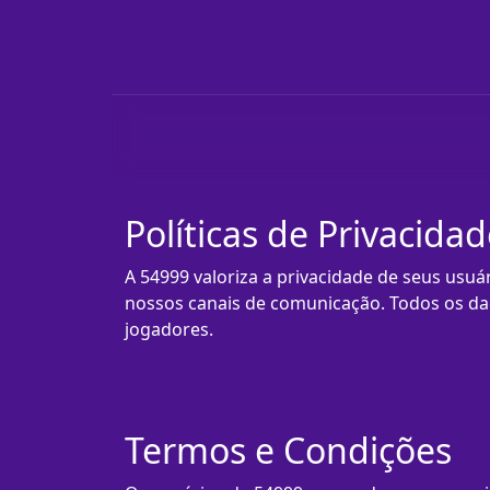
Políticas de Privacida
A 54999 valoriza a privacidade de seus usu
nossos canais de comunicação. Todos os dad
jogadores.
Termos e Condições