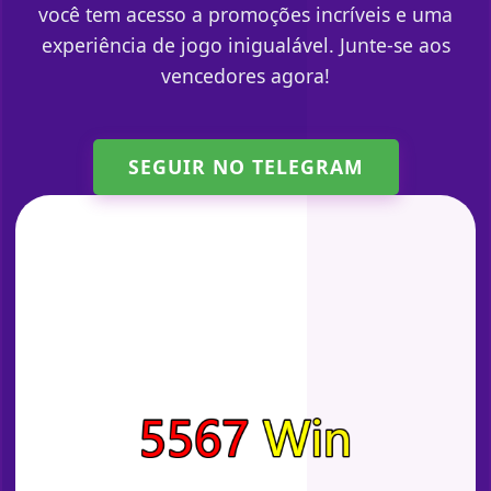
você tem acesso a promoções incríveis e uma
experiência de jogo inigualável. Junte-se aos
vencedores agora!
SEGUIR NO TELEGRAM