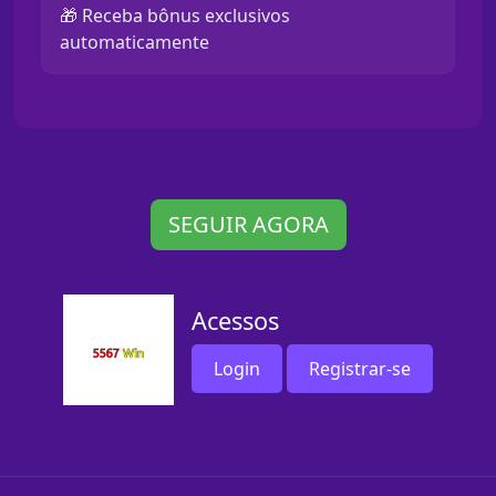
🎁 Receba bônus exclusivos
automaticamente
SEGUIR AGORA
Acessos
Login
Registrar-se