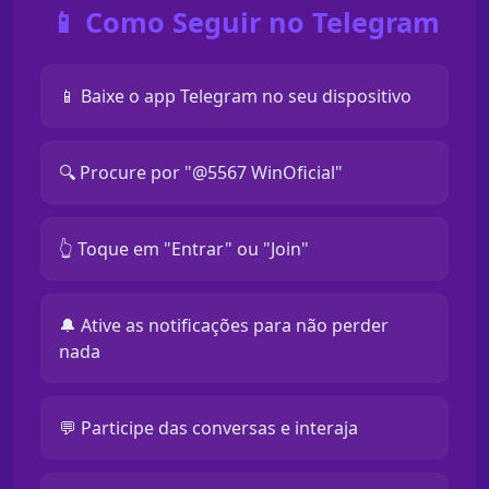
📱 Como Seguir no Telegram
📱 Baixe o app Telegram no seu dispositivo
🔍 Procure por "@5567 WinOficial"
👆 Toque em "Entrar" ou "Join"
🔔 Ative as notificações para não perder
nada
💬 Participe das conversas e interaja