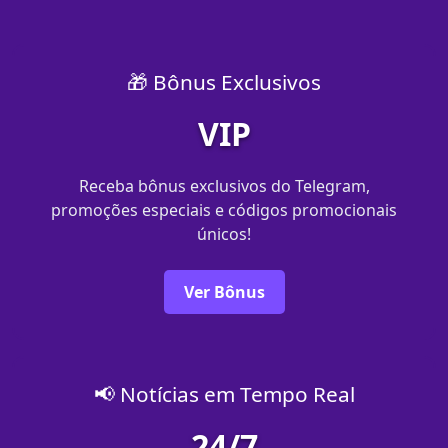
🎁 Bônus Exclusivos
VIP
Receba bônus exclusivos do Telegram,
promoções especiais e códigos promocionais
únicos!
Ver Bônus
📢 Notícias em Tempo Real
24/7