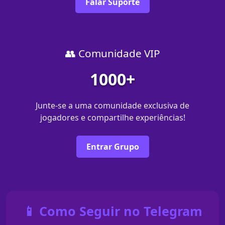
Falar Suporte
👥 Comunidade VIP
1000+
Junte-se a uma comunidade exclusiva de
jogadores e compartilhe experiências!
Entrar Grupo
📱 Como Seguir no Telegram