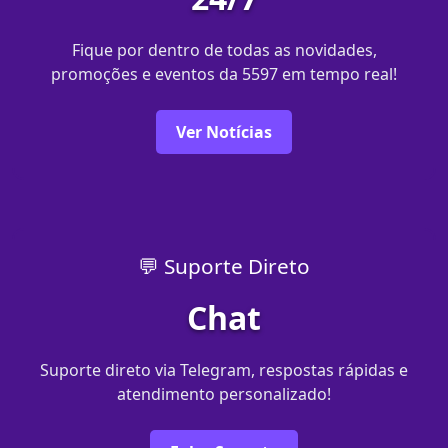
Fique por dentro de todas as novidades,
promoções e eventos da 5597 em tempo real!
Ver Notícias
💬 Suporte Direto
Chat
Suporte direto via Telegram, respostas rápidas e
atendimento personalizado!