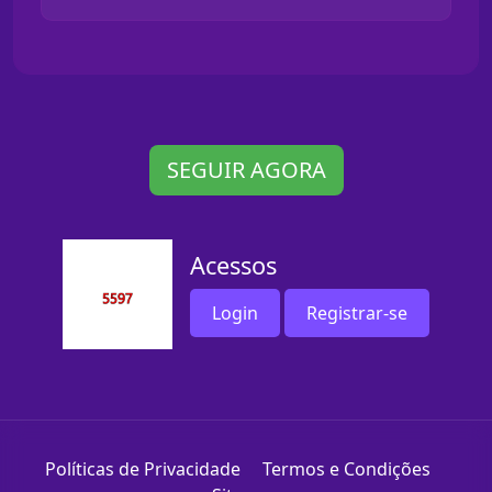
SEGUIR AGORA
Acessos
Login
Registrar-se
Políticas de Privacidade
Termos e Condições