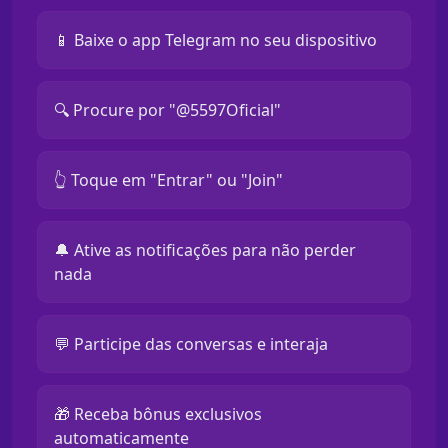
📱 Baixe o app Telegram no seu dispositivo
🔍 Procure por "@5597Oficial"
👆 Toque em "Entrar" ou "Join"
🔔 Ative as notificações para não perder
nada
💬 Participe das conversas e interaja
🎁 Receba bônus exclusivos
automaticamente