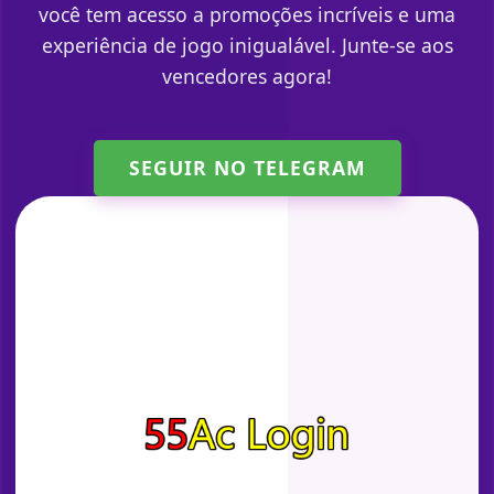
você tem acesso a promoções incríveis e uma
experiência de jogo inigualável. Junte-se aos
vencedores agora!
SEGUIR NO TELEGRAM