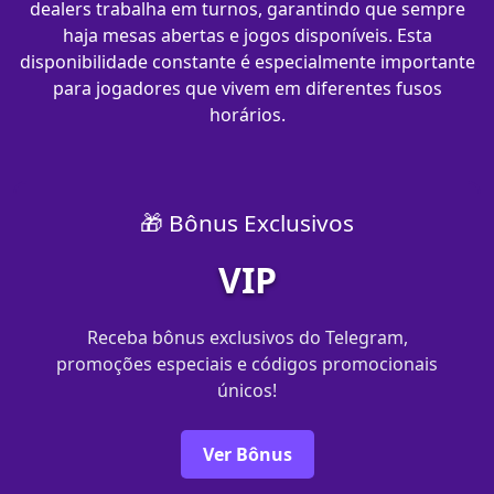
dealers trabalha em turnos, garantindo que sempre
haja mesas abertas e jogos disponíveis. Esta
disponibilidade constante é especialmente importante
para jogadores que vivem em diferentes fusos
horários.
🎁 Bônus Exclusivos
VIP
Receba bônus exclusivos do Telegram,
promoções especiais e códigos promocionais
únicos!
Ver Bônus