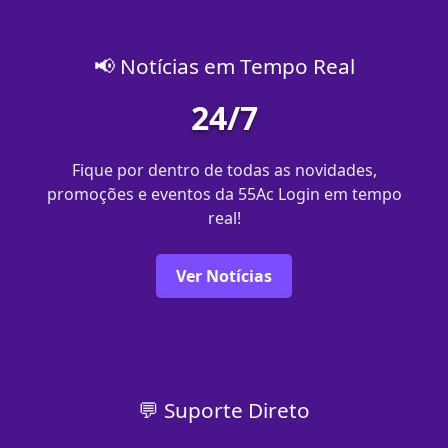
📢 Notícias em Tempo Real
24/7
Fique por dentro de todas as novidades,
promoções e eventos da 55Ac Login em tempo
real!
Ver Notícias
💬 Suporte Direto