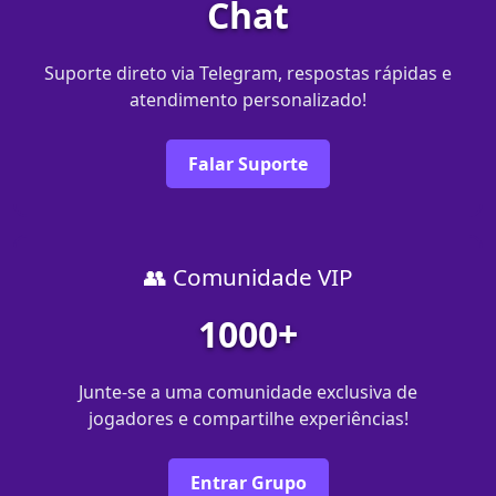
Chat
Suporte direto via Telegram, respostas rápidas e
atendimento personalizado!
Falar Suporte
👥 Comunidade VIP
1000+
Junte-se a uma comunidade exclusiva de
jogadores e compartilhe experiências!
Entrar Grupo