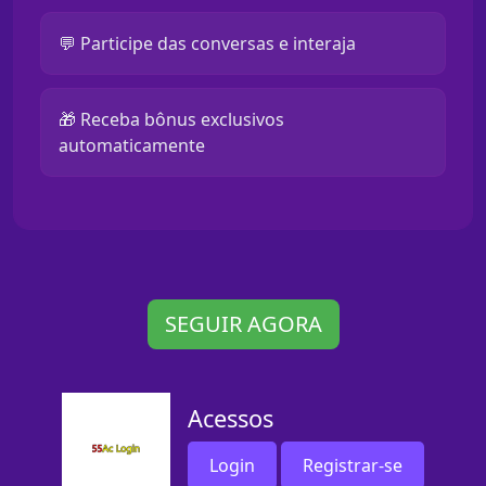
💬 Participe das conversas e interaja
🎁 Receba bônus exclusivos
automaticamente
SEGUIR AGORA
Acessos
Login
Registrar-se