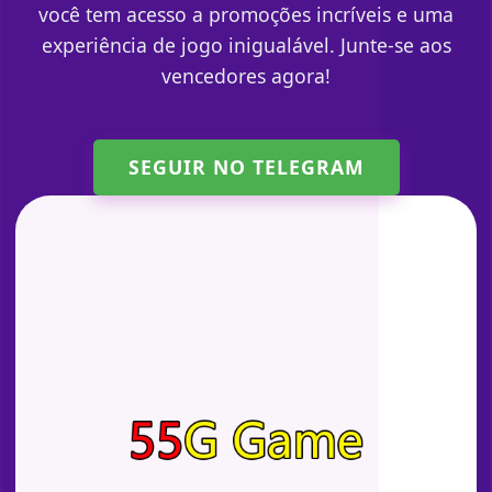
você tem acesso a promoções incríveis e uma
experiência de jogo inigualável. Junte-se aos
vencedores agora!
SEGUIR NO TELEGRAM