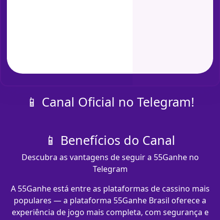
📱 Canal Oficial no Telegram!
📱 Benefícios do Canal
Descubra as vantagens de seguir a 55Ganhe no
Telegram
A 55Ganhe está entre as plataformas de cassino mais
populares — a plataforma 55Ganhe Brasil oferece a
experiência de jogo mais completa, com segurança e