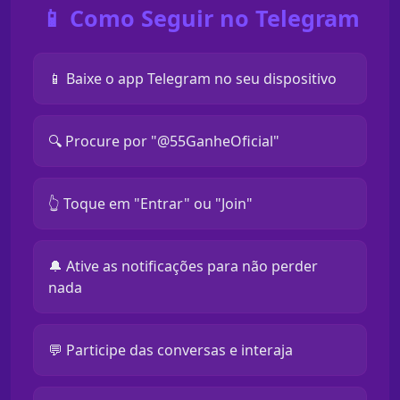
📱 Como Seguir no Telegram
📱 Baixe o app Telegram no seu dispositivo
🔍 Procure por "@55GanheOficial"
👆 Toque em "Entrar" ou "Join"
🔔 Ative as notificações para não perder
nada
💬 Participe das conversas e interaja