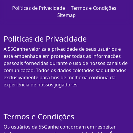
Políticas de Privacidade
Termos e Condições
Sitemap
Políticas de Privacidade
A 55Ganhe valoriza a privacidade de seus usuários e
está empenhada em proteger todas as informações
pessoais fornecidas durante o uso de nossos canais de
comunicação. Todos os dados coletados são utilizados
exclusivamente para fins de melhoria contínua da
experiência de nossos jogadores.
Termos e Condições
Os usuários da 55Ganhe concordam em respeitar