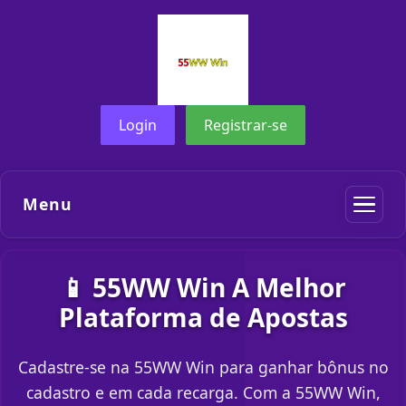
Login
Registrar-se
Menu
📱 55WW Win A Melhor
Plataforma de Apostas
Cadastre-se na 55WW Win para ganhar bônus no
cadastro e em cada recarga. Com a 55WW Win,