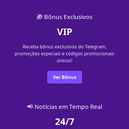
🎁 Bônus Exclusivos
VIP
Receba bônus exclusivos do Telegram,
promoções especiais e códigos promocionais
únicos!
Ver Bônus
📢 Notícias em Tempo Real
24/7