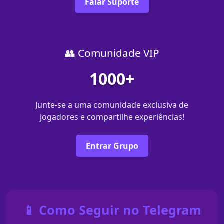
Falar Suporte
👥 Comunidade VIP
1000+
Junte-se a uma comunidade exclusiva de
jogadores e compartilhe experiências!
Entrar Grupo
📱 Como Seguir no Telegram