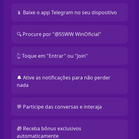
📱 Baixe o app Telegram no seu dispositivo
🔍 Procure por "@55WW WinOficial"
👆 Toque em "Entrar" ou "Join"
🔔 Ative as notificações para não perder
nada
💬 Participe das conversas e interaja
🎁 Receba bônus exclusivos
automaticamente