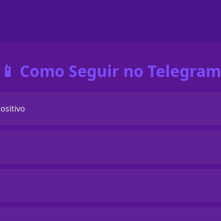
📱 Como Seguir no Telegram
ositivo