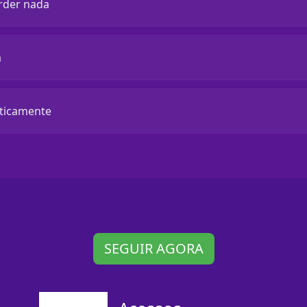
erder nada
a
aticamente
SEGUIR AGORA