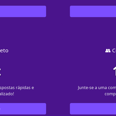
reto
👥 
t
espostas rápidas e
Junte-se a uma com
lizado!
compa
e