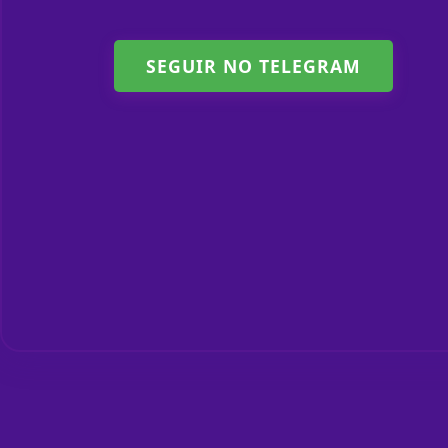
SEGUIR NO TELEGRAM