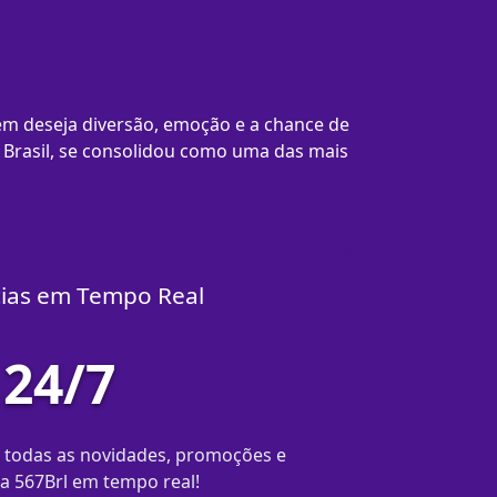
em deseja diversão, emoção e a chance de
l Brasil, se consolidou como uma das mais
cias em Tempo Real
24/7
e todas as novidades, promoções e
a 567Brl em tempo real!