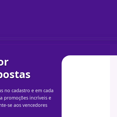
or
postas
us no cadastro e em cada
a promoções incríveis e
unte-se aos vencedores