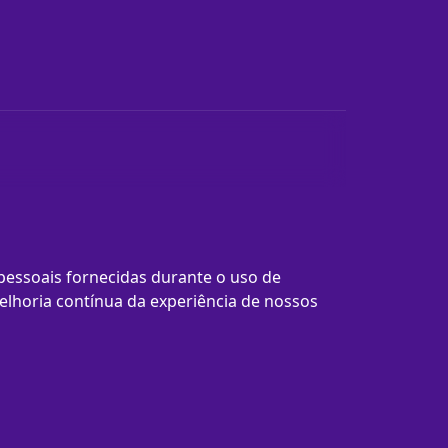
pessoais fornecidas durante o uso de
elhoria contínua da experiência de nossos