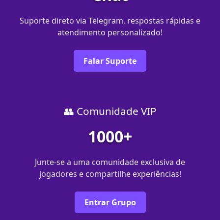
Suporte direto via Telegram, respostas rápidas e
atendimento personalizado!
Falar Suporte
👥 Comunidade VIP
1000+
Junte-se a uma comunidade exclusiva de
jogadores e compartilhe experiências!
Entrar Grupo