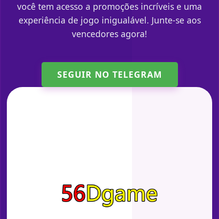
você tem acesso a promoções incríveis e uma
experiência de jogo inigualável. Junte-se aos
vencedores agora!
SEGUIR NO TELEGRAM