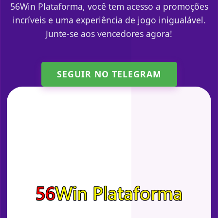
56Win Plataforma, você tem acesso a promoções
incríveis e uma experiência de jogo inigualável.
Junte-se aos vencedores agora!
SEGUIR NO TELEGRAM