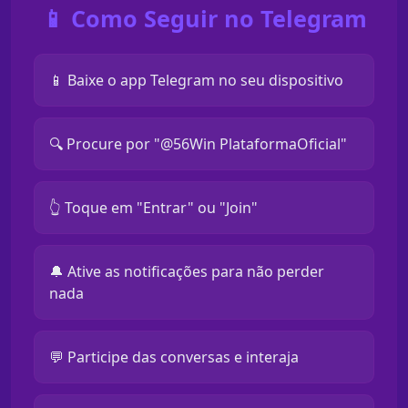
📱 Como Seguir no Telegram
📱 Baixe o app Telegram no seu dispositivo
🔍 Procure por "@56Win PlataformaOficial"
👆 Toque em "Entrar" ou "Join"
🔔 Ative as notificações para não perder
nada
💬 Participe das conversas e interaja