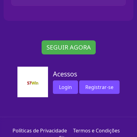
SEGUIR AGORA
Acessos
Login
Registrar-se
Políticas de Privacidade
Termos e Condições