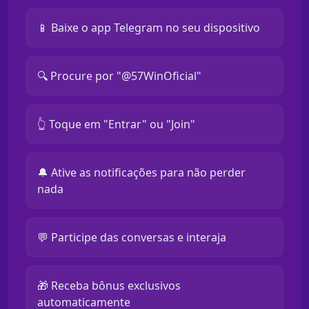
📱 Baixe o app Telegram no seu dispositivo
🔍 Procure por "@57WinOficial"
👆 Toque em "Entrar" ou "Join"
🔔 Ative as notificações para não perder
nada
💬 Participe das conversas e interaja
🎁 Receba bônus exclusivos
automaticamente