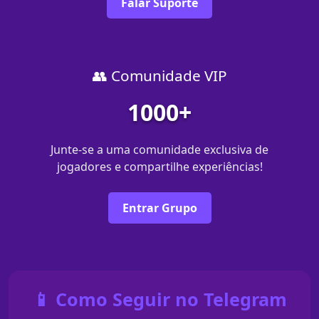
Falar Suporte
👥 Comunidade VIP
1000+
Junte-se a uma comunidade exclusiva de
jogadores e compartilhe experiências!
Entrar Grupo
📱 Como Seguir no Telegram