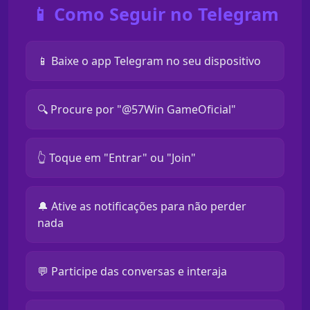
📱 Como Seguir no Telegram
📱 Baixe o app Telegram no seu dispositivo
🔍 Procure por "@57Win GameOficial"
👆 Toque em "Entrar" ou "Join"
🔔 Ative as notificações para não perder
nada
💬 Participe das conversas e interaja