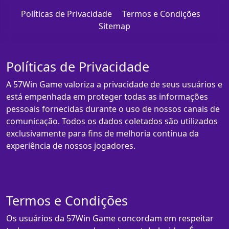
Políticas de Privacidade
Termos e Condições
Sitemap
Políticas de Privacidade
A 57Win Game valoriza a privacidade de seus usuários e
está empenhada em proteger todas as informações
pessoais fornecidas durante o uso de nossos canais de
comunicação. Todos os dados coletados são utilizados
exclusivamente para fins de melhoria contínua da
experiência de nossos jogadores.
Termos e Condições
Os usuários da 57Win Game concordam em respeitar