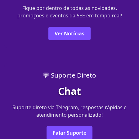
Fique por dentro de todas as novidades,
promoções e eventos da 5EE em tempo real!
Ver Notícias
💬 Suporte Direto
Chat
Suporte direto via Telegram, respostas rápidas e
atendimento personalizado!
Falar Suporte