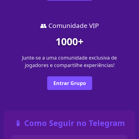
👥 Comunidade VIP
1000+
Junte-se a uma comunidade exclusiva de
jogadores e compartilhe experiências!
Entrar Grupo
📱 Como Seguir no Telegram