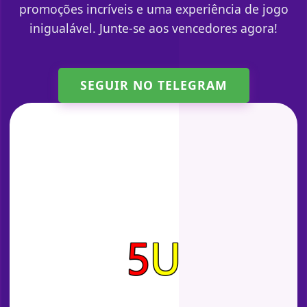
promoções incríveis e uma experiência de jogo
inigualável. Junte-se aos vencedores agora!
SEGUIR NO TELEGRAM