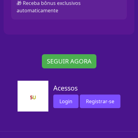
🎁 Receba bônus exclusivos
automaticamente
SEGUIR AGORA
Acessos
Login
Registrar-se