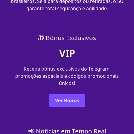
brasileiros. Seja para depósitos ou retiradas, o 5U
garante total segurança e agilidade.
🎁 Bônus Exclusivos
VIP
Receba bônus exclusivos do Telegram,
promoções especiais e códigos promocionais
únicos!
Ver Bônus
📢 Notícias em Tempo Real