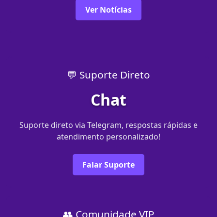
Ver Notícias
💬 Suporte Direto
Chat
Suporte direto via Telegram, respostas rápidas e
atendimento personalizado!
Falar Suporte
👥 Comunidade VIP