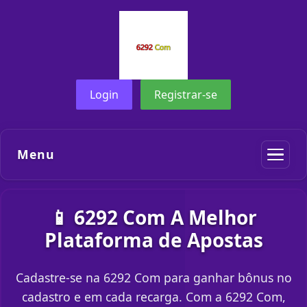
Login
Registrar-se
Menu
📱 6292 Com A Melhor
Plataforma de Apostas
Cadastre-se na 6292 Com para ganhar bônus no
cadastro e em cada recarga. Com a 6292 Com,