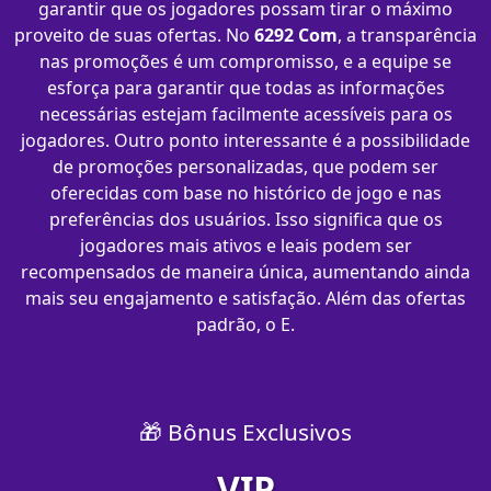
garantir que os jogadores possam tirar o máximo
proveito de suas ofertas. No
6292 Com
, a transparência
nas promoções é um compromisso, e a equipe se
esforça para garantir que todas as informações
necessárias estejam facilmente acessíveis para os
jogadores. Outro ponto interessante é a possibilidade
de promoções personalizadas, que podem ser
oferecidas com base no histórico de jogo e nas
preferências dos usuários. Isso significa que os
jogadores mais ativos e leais podem ser
recompensados de maneira única, aumentando ainda
mais seu engajamento e satisfação. Além das ofertas
padrão, o E.
🎁 Bônus Exclusivos
VIP