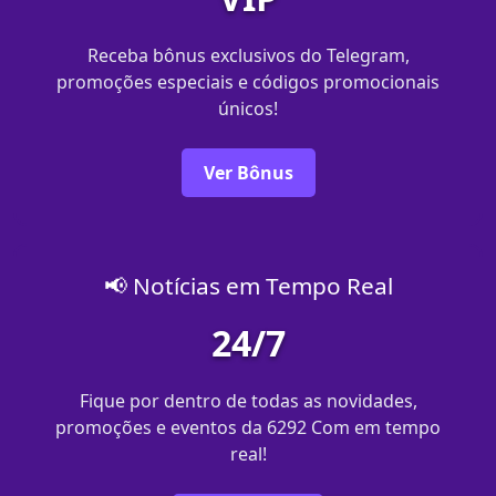
Receba bônus exclusivos do Telegram,
promoções especiais e códigos promocionais
únicos!
Ver Bônus
📢 Notícias em Tempo Real
24/7
Fique por dentro de todas as novidades,
promoções e eventos da 6292 Com em tempo
real!