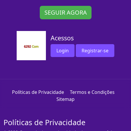
SEGUIR AGORA
Acessos
Login
Registrar-se
Políticas de Privacidade
Termos e Condições
Sitemap
Políticas de Privacidade