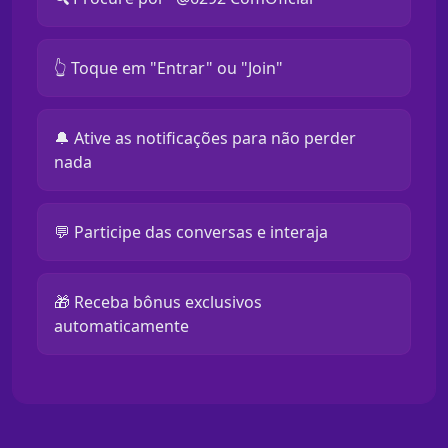
👆 Toque em "Entrar" ou "Join"
🔔 Ative as notificações para não perder
nada
💬 Participe das conversas e interaja
🎁 Receba bônus exclusivos
automaticamente