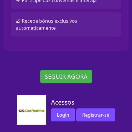
💬 Participe das conversas e interaja
🎁 Receba bônus exclusivos
automaticamente
SEGUIR AGORA
Acessos
Login
Registrar-se