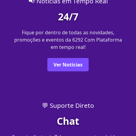
📢 Notícias em Tempo Real
24/7
Fique por dentro de todas as novidades,
promoções e eventos da 6292 Com Plataforma
em tempo real!
Ver Notícias
💬 Suporte Direto
Chat