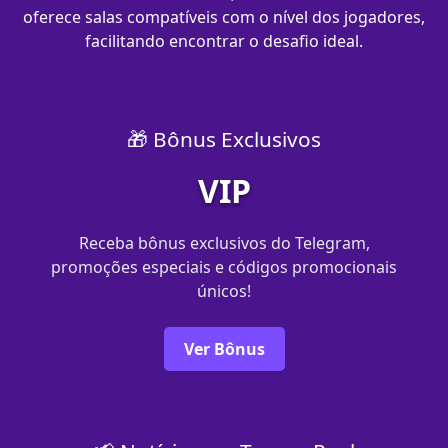
oferece salas compatíveis com o nível dos jogadores,
facilitando encontrar o desafio ideal.
🎁 Bônus Exclusivos
VIP
Receba bônus exclusivos do Telegram,
promoções especiais e códigos promocionais
únicos!
Ver Bônus