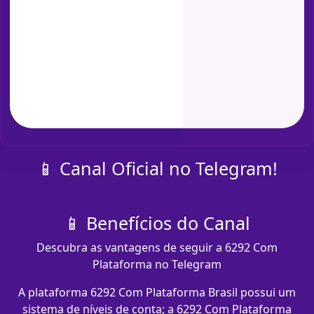
📱 Canal Oficial no Telegram!
📱 Benefícios do Canal
Descubra as vantagens de seguir a 6292 Com
Plataforma no Telegram
A plataforma 6292 Com Plataforma Brasil possui um
sistema de níveis de conta; a 6292 Com Plataforma