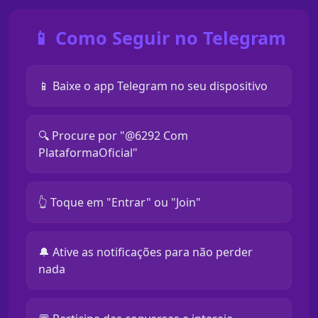
📱 Como Seguir no Telegram
📱 Baixe o app Telegram no seu dispositivo
🔍 Procure por "@6292 Com
PlataformaOficial"
👆 Toque em "Entrar" ou "Join"
🔔 Ative as notificações para não perder
nada