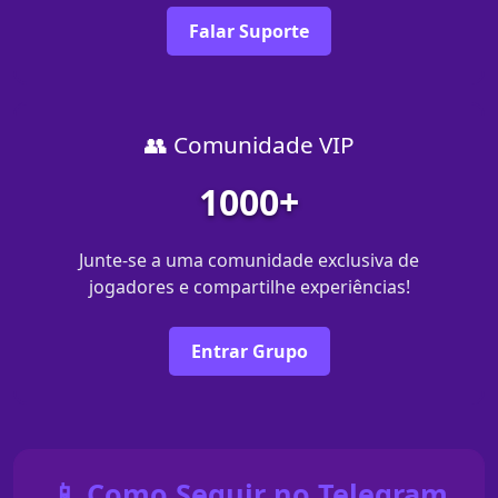
Falar Suporte
👥 Comunidade VIP
1000+
Junte-se a uma comunidade exclusiva de
jogadores e compartilhe experiências!
Entrar Grupo
📱 Como Seguir no Telegram