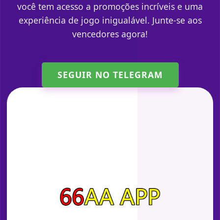
você tem acesso a promoções incríveis e uma
experiência de jogo inigualável. Junte-se aos
vencedores agora!
SEGUIR NO TELEGRAM