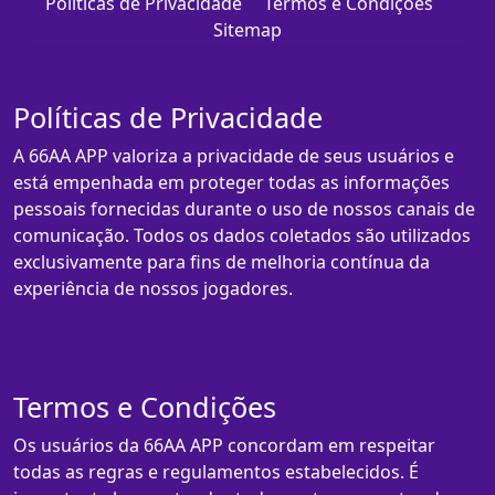
Políticas de Privacidade
Termos e Condições
Sitemap
Políticas de Privacidade
A 66AA APP valoriza a privacidade de seus usuários e
está empenhada em proteger todas as informações
pessoais fornecidas durante o uso de nossos canais de
comunicação. Todos os dados coletados são utilizados
exclusivamente para fins de melhoria contínua da
experiência de nossos jogadores.
Termos e Condições
Os usuários da 66AA APP concordam em respeitar
todas as regras e regulamentos estabelecidos. É