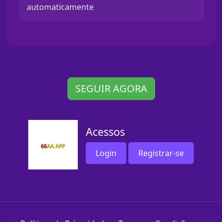
automaticamente
SEGUIR AGORA
Acessos
Login
Registrar-se