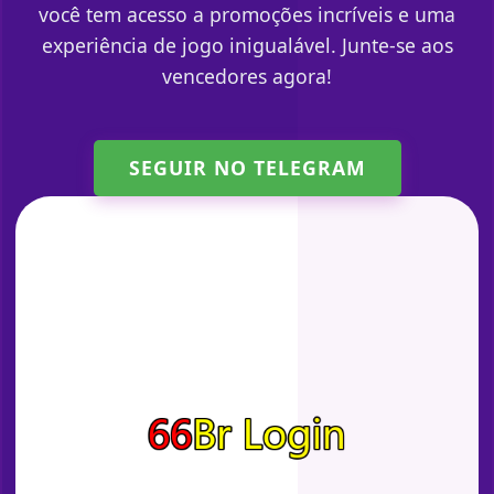
você tem acesso a promoções incríveis e uma
experiência de jogo inigualável. Junte-se aos
vencedores agora!
SEGUIR NO TELEGRAM