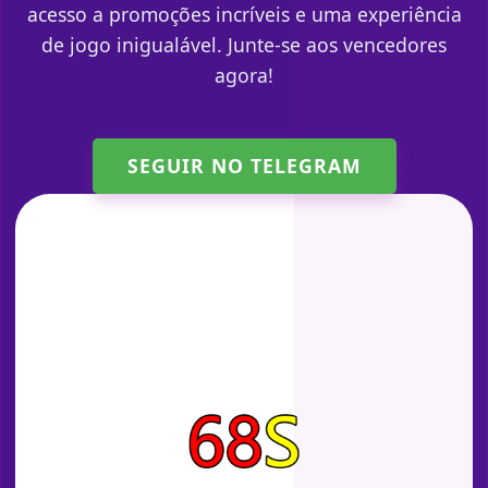
acesso a promoções incríveis e uma experiência
de jogo inigualável. Junte-se aos vencedores
agora!
SEGUIR NO TELEGRAM