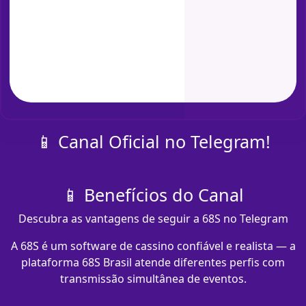
📱 Canal Oficial no Telegram!
📱 Benefícios do Canal
Descubra as vantagens de seguir a 68S no Telegram
A 68S é um software de cassino confiável e realista — a
plataforma 68S Brasil atende diferentes perfis com
transmissão simultânea de eventos.