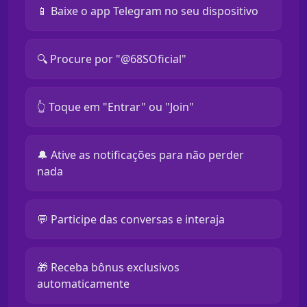
📱 Baixe o app Telegram no seu dispositivo
🔍 Procure por "@68SOficial"
👆 Toque em "Entrar" ou "Join"
🔔 Ative as notificações para não perder
nada
💬 Participe das conversas e interaja
🎁 Receba bônus exclusivos
automaticamente