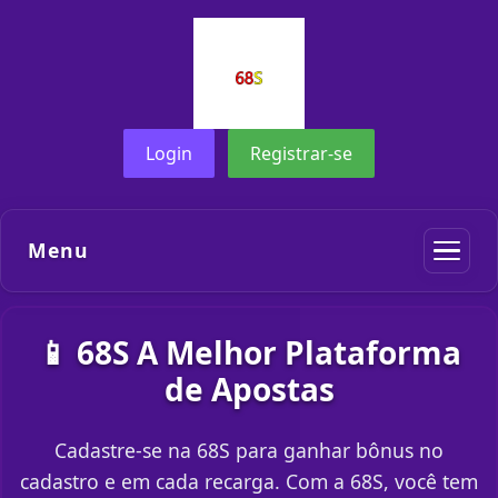
Login
Registrar-se
Menu
📱 68S A Melhor Plataforma
de Apostas
Cadastre-se na 68S para ganhar bônus no
cadastro e em cada recarga. Com a 68S, você tem