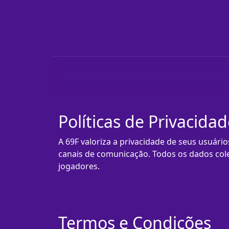
Políticas de Privacida
A 69F valoriza a privacidade de seus usuár
canais de comunicação. Todos os dados cole
jogadores.
Termos e Condições