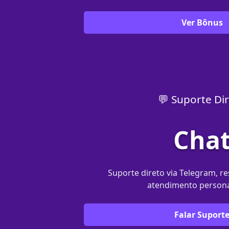
Ver Bônus
💬 Suporte Di
Cha
Suporte direto via Telegram, r
atendimento persona
Falar Suport