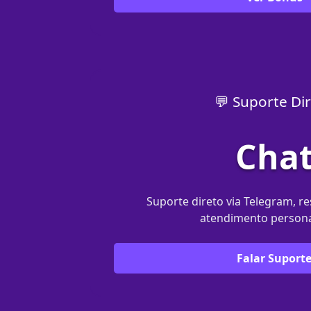
💬 Suporte Di
Cha
Suporte direto via Telegram, r
atendimento persona
Falar Suport