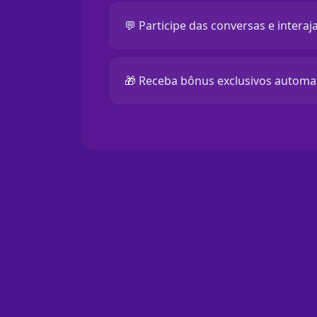
💬 Participe das conversas e interaj
🎁 Receba bônus exclusivos autom