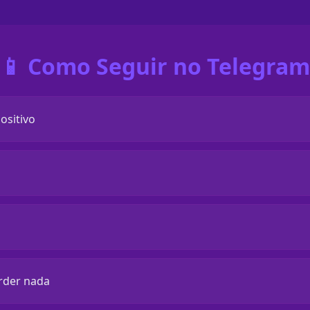
📱 Como Seguir no Telegram
ositivo
erder nada