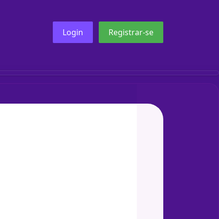
Login
Registrar-se