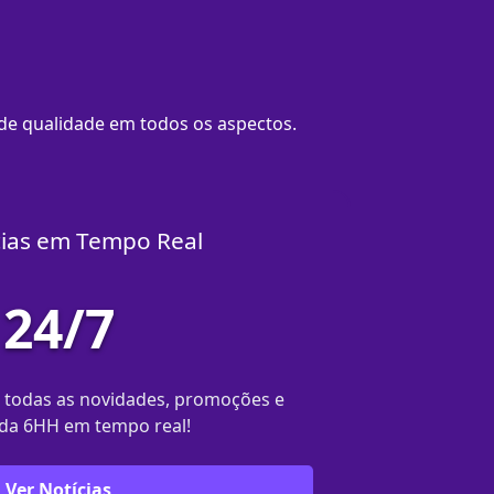
 de qualidade em todos os aspectos.
cias em Tempo Real
24/7
e todas as novidades, promoções e
da 6HH em tempo real!
Ver Notícias