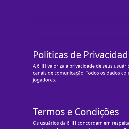
Políticas de Privacida
A 6HH valoriza a privacidade de seus usuá
canais de comunicação. Todos os dados cole
jogadores.
Termos e Condições
Os usuários da 6HH concordam em respeitar 