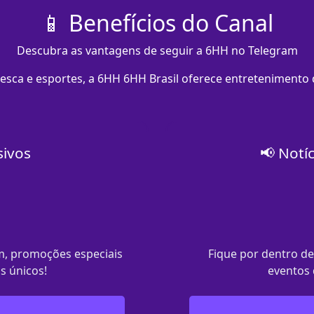
📱 Benefícios do Canal
Descubra as vantagens de seguir a 6HH no Telegram
esca e esportes, a 6HH 6HH Brasil oferece entretenimento
sivos
📢 Notí
m, promoções especiais
Fique por dentro d
s únicos!
eventos 