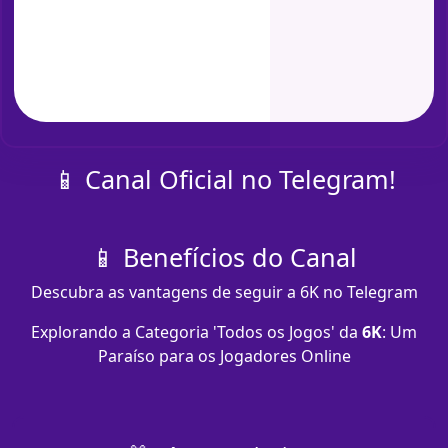
📱 Canal Oficial no Telegram!
📱 Benefícios do Canal
Descubra as vantagens de seguir a 6K no Telegram
Explorando a Categoria 'Todos os Jogos' da
6K
: Um
Paraíso para os Jogadores Online