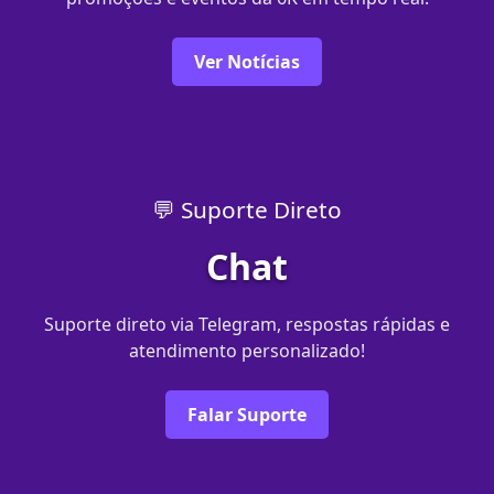
Ver Notícias
💬 Suporte Direto
Chat
Suporte direto via Telegram, respostas rápidas e
atendimento personalizado!
Falar Suporte