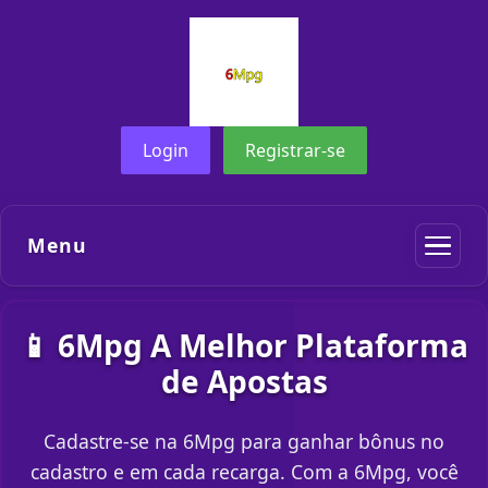
Login
Registrar-se
Menu
📱 6Mpg A Melhor Plataforma
de Apostas
Cadastre-se na 6Mpg para ganhar bônus no
cadastro e em cada recarga. Com a 6Mpg, você