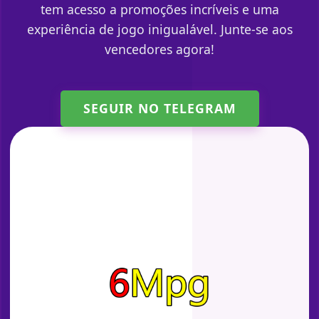
tem acesso a promoções incríveis e uma
experiência de jogo inigualável. Junte-se aos
vencedores agora!
SEGUIR NO TELEGRAM