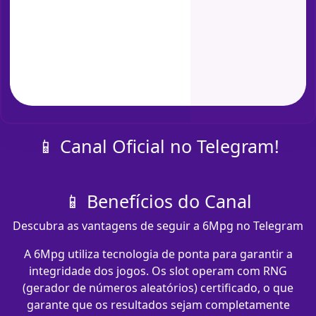
📱 Canal Oficial no Telegram!
📱 Benefícios do Canal
Descubra as vantagens de seguir a 6Mpg no Telegram
A 6Mpg utiliza tecnologia de ponta para garantir a
integridade dos jogos. Os slot operam com RNG
(gerador de números aleatórios) certificado, o que
garante que os resultados sejam completamente