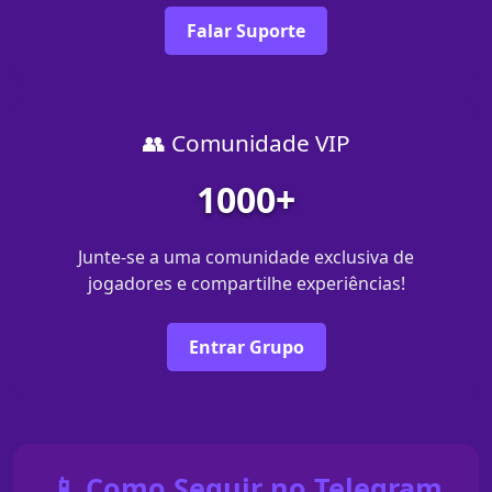
Falar Suporte
👥 Comunidade VIP
1000+
Junte-se a uma comunidade exclusiva de
jogadores e compartilhe experiências!
Entrar Grupo
📱 Como Seguir no Telegram