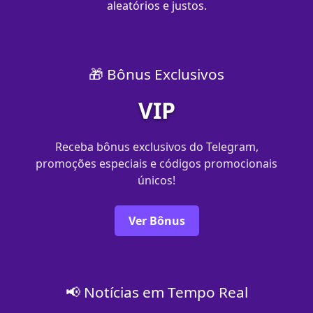
aleatórios e justos.
🎁 Bônus Exclusivos
VIP
Receba bônus exclusivos do Telegram,
promoções especiais e códigos promocionais
únicos!
Ver Bônus
📢 Notícias em Tempo Real