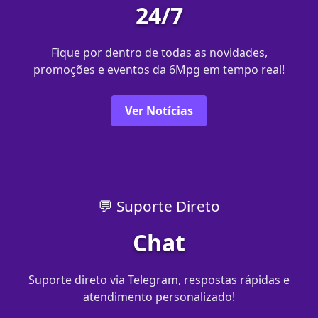
24/7
Fique por dentro de todas as novidades,
promoções e eventos da 6Mpg em tempo real!
Ver Notícias
💬 Suporte Direto
Chat
Suporte direto via Telegram, respostas rápidas e
atendimento personalizado!