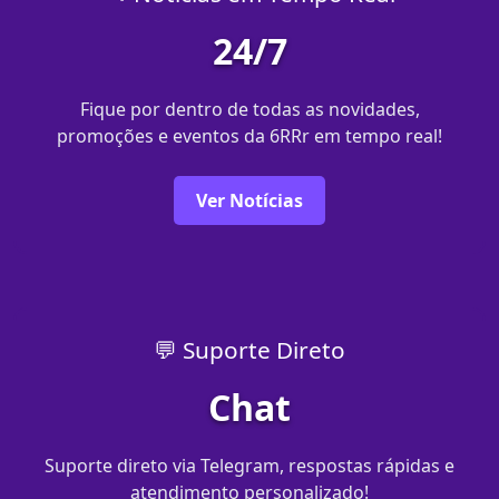
24/7
Fique por dentro de todas as novidades,
promoções e eventos da 6RRr em tempo real!
Ver Notícias
💬 Suporte Direto
Chat
Suporte direto via Telegram, respostas rápidas e
atendimento personalizado!