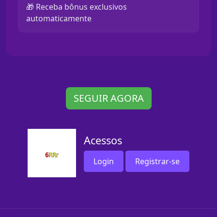
🎁 Receba bônus exclusivos
automaticamente
SEGUIR AGORA
Acessos
Login
Registrar-se