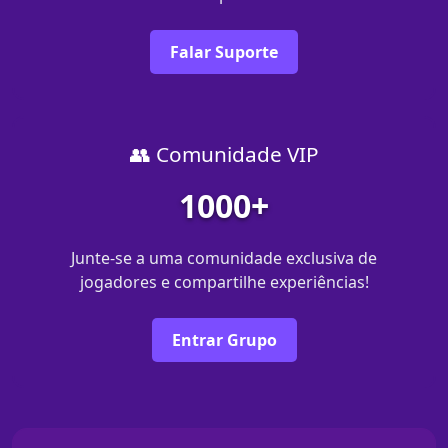
Falar Suporte
👥 Comunidade VIP
1000+
Junte-se a uma comunidade exclusiva de
jogadores e compartilhe experiências!
Entrar Grupo