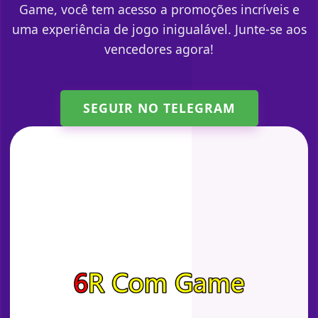
Game, você tem acesso a promoções incríveis e
uma experiência de jogo inigualável. Junte-se aos
vencedores agora!
SEGUIR NO TELEGRAM