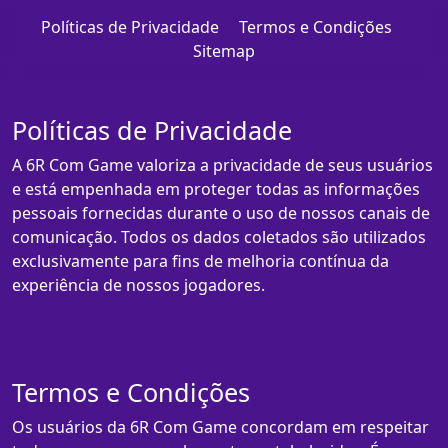
Políticas de Privacidade
Termos e Condições
Sitemap
Políticas de Privacidade
A 6R Com Game valoriza a privacidade de seus usuários
e está empenhada em proteger todas as informações
pessoais fornecidas durante o uso de nossos canais de
comunicação. Todos os dados coletados são utilizados
exclusivamente para fins de melhoria contínua da
experiência de nossos jogadores.
Termos e Condições
Os usuários da 6R Com Game concordam em respeitar