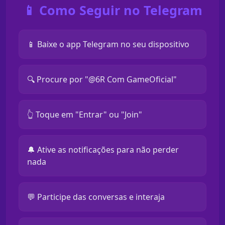
📱 Como Seguir no Telegram
📱 Baixe o app Telegram no seu dispositivo
🔍 Procure por "@6R Com GameOficial"
👆 Toque em "Entrar" ou "Join"
🔔 Ative as notificações para não perder
nada
💬 Participe das conversas e interaja