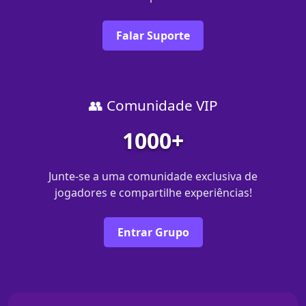
Falar Suporte
👥 Comunidade VIP
1000+
Junte-se a uma comunidade exclusiva de
jogadores e compartilhe experiências!
Entrar Grupo