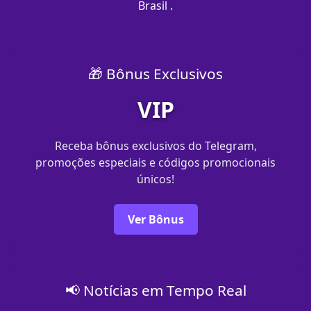
Brasil .
🎁 Bônus Exclusivos
VIP
Receba bônus exclusivos do Telegram,
promoções especiais e códigos promocionais
únicos!
Ver Bônus
📢 Notícias em Tempo Real