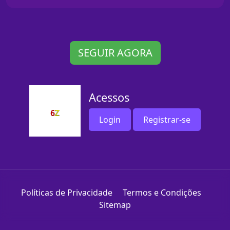
SEGUIR AGORA
Acessos
Login
Registrar-se
Políticas de Privacidade
Termos e Condições
Sitemap