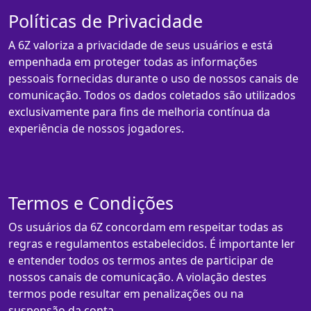
Políticas de Privacidade
A 6Z valoriza a privacidade de seus usuários e está
empenhada em proteger todas as informações
pessoais fornecidas durante o uso de nossos canais de
comunicação. Todos os dados coletados são utilizados
exclusivamente para fins de melhoria contínua da
experiência de nossos jogadores.
Termos e Condições
Os usuários da 6Z concordam em respeitar todas as
regras e regulamentos estabelecidos. É importante ler
e entender todos os termos antes de participar de
nossos canais de comunicação. A violação destes
termos pode resultar em penalizações ou na
suspensão da conta.