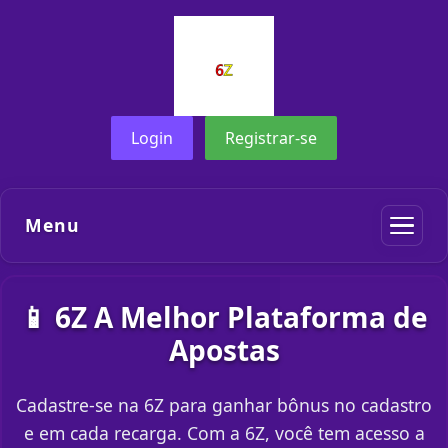
Login
Registrar-se
Menu
📱 6Z A Melhor Plataforma de
Apostas
Cadastre-se na 6Z para ganhar bônus no cadastro
e em cada recarga. Com a 6Z, você tem acesso a